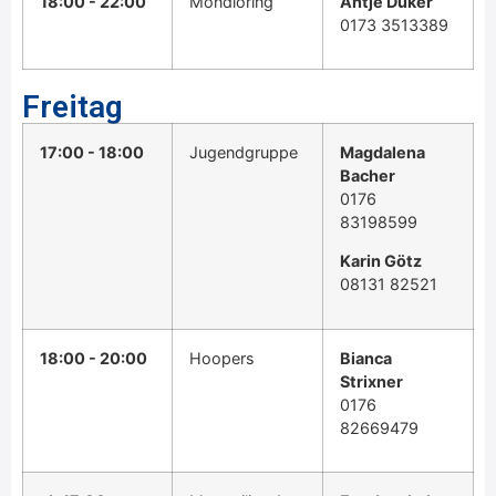
18:00 - 22:00
Mondioring
Antje Düker
0173 3513389
Freitag
17:00 - 18:00
Jugendgruppe
Magdalena
Bacher
0176
83198599
Karin Götz
08131 82521
18:00 - 20:00
Hoopers
Bianca
Strixner
0176
82669479